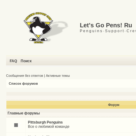
Let's Go Pens! Ru
P e n g u i n s · S u p p o r t · C r e
FAQ
Поиск
Сообщения без ответов
|
Активные темы
Список форумов
Форум
Главные форумы
Pittsburgh Penguins
Все о любимой команде