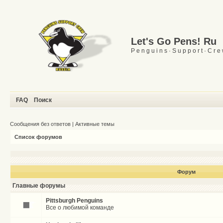
Let's Go Pens! Ru
P e n g u i n s · S u p p o r t · C r e
FAQ
Поиск
Сообщения без ответов
|
Активные темы
Список форумов
Форум
Главные форумы
Pittsburgh Penguins
Все о любимой команде