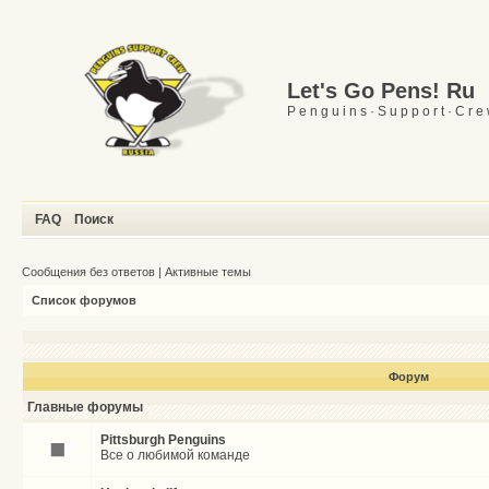
Let's Go Pens! Ru
P e n g u i n s · S u p p o r t · C r e
FAQ
Поиск
Сообщения без ответов
|
Активные темы
Список форумов
Форум
Главные форумы
Pittsburgh Penguins
Все о любимой команде