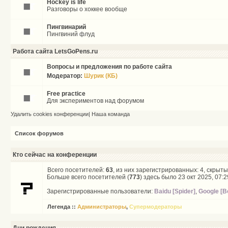
Hockey is life
Разговоры о хоккее вообще
Пингвинарий
Пингвиний флуд
Работа сайта LetsGoPens.ru
Вопросы и предложения по работе сайта
Модератор:
Шурик (КБ)
Free practice
Для экспериментов над форумом
Удалить cookies конференции
|
Наша команда
Список форумов
Кто сейчас на конференции
Всего посетителей:
63
, из них зарегистрированных: 4, скрыты
Больше всего посетителей (
773
) здесь было 23 окт 2025, 07:2
Зарегистрированные пользователи:
Baidu [Spider]
,
Google [B
Легенда ::
Администраторы
,
Супермодераторы