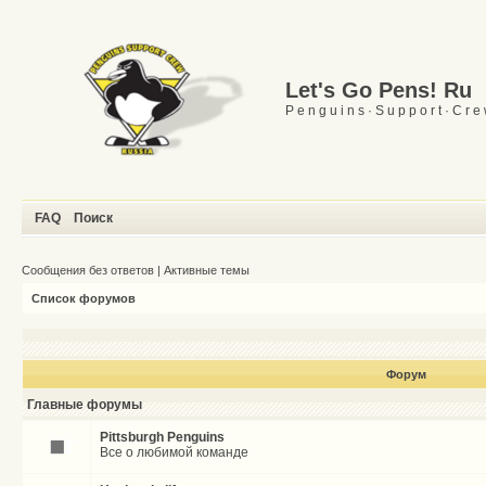
Let's Go Pens! Ru
P e n g u i n s · S u p p o r t · C r e
FAQ
Поиск
Сообщения без ответов
|
Активные темы
Список форумов
Форум
Главные форумы
Pittsburgh Penguins
Все о любимой команде