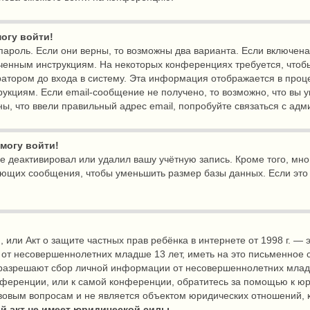
могу войти!
пароль. Если они верны, то возможны два варианта. Если включен
лученным инструкциям. На некоторых конференциях требуется, чтоб
атором до входа в систему. Эта информация отображается в проц
укциям. Если email-сообщение не получено, то возможно, что вы у
ы, что ввели правильный адрес email, попробуйте связаться с ад
 могу войти!
не деактивировал или удалил вашу учётную запись. Кроме того, м
яющих сообщения, чтобы уменьшить размер базы данных. Если это
ct), или Акт о защите частных прав ребёнка в интернете от 1998 г.
 от несовершеннолетних младше 13 лет, иметь на это письменное 
ы разрешают сбор личной информации от несовершеннолетних млад
онференции, или к самой конференции, обратитесь за помощью к юр
вовым вопросам и не является объектом юридических отношений, 
й акт не имеет юридической силы.