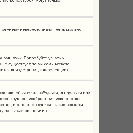
ьшинство настроек, могут только
-прежнему неверное, значит, неправильно
а ваш язык. Попробуйте узнать у
а не существует, то вы сами можете
ится внизу страниц конференции).
ванию, обычно это звёздочки, квадратики или
более крупное, изображение известно как
тар, и от него же зависит, какие аватары
и для выяснения причин.