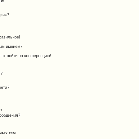
ти!
ции»?
равильное!
оим именем?
буют войти на конференцию!
е?
вета?
?
сообщения?
мых тем