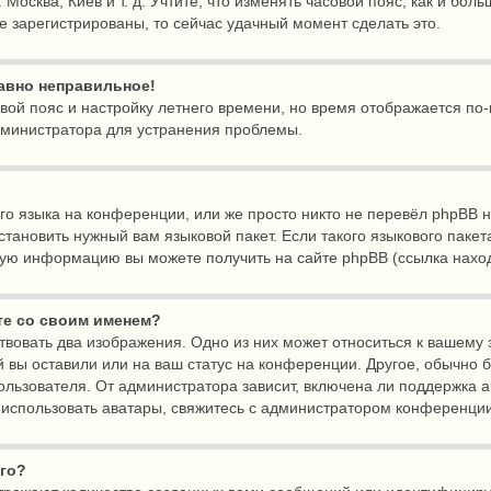
 Москва, Киев и т. д. Учтите, что изменять часовой пояс, как и бол
е зарегистрированы, то сейчас удачный момент сделать это.
равно неправильное!
овой пояс и настройку летнего времени, но время отображается по
дминистратора для устранения проблемы.
о языка на конференции, или же просто никто не перевёл phpBB н
тановить нужный вам языковой пакет. Если такого языкового пакет
ную информацию вы можете получить на сайте phpBB (ссылка наход
те со своим именем?
твовать два изображения. Одно из них может относиться к вашему з
й вы оставили или на ваш статус на конференции. Другое, обычно 
льзователя. От администратора зависит, включена ли поддержка ава
е использовать аватары, свяжитесь с администратором конференци
его?