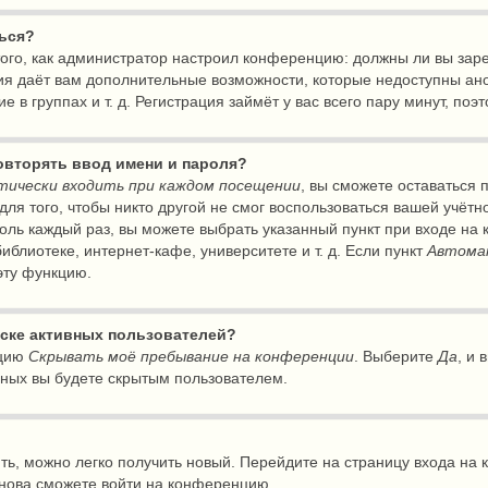
ться?
т того, как администратор настроил конференцию: должны ли вы за
ция даёт вам дополнительные возможности, которые недоступны а
е в группах и т. д. Регистрация займёт у вас всего пару минут, по
овторять ввод имени и пароля?
ически входить при каждом посещении
, вы сможете оставаться
ля того, чтобы никто другой не смог воспользоваться вашей учётн
оль каждый раз, вы можете выбрать указанный пункт при входе на
блиотеке, интернет-кафе, университете и т. д. Если пункт
Автома
 эту функцию.
писке активных пользователей?
пцию
Скрывать моё пребывание на конференции
. Выберите
Да
, и
ьных вы будете скрытым пользователем.
ить, можно легко получить новый. Перейдите на страницу входа н
 снова сможете войти на конференцию.