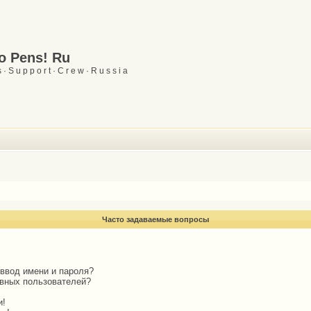
Go Pens! Ru
 · S u p p o r t · C r e w · R u s s i a
Часто задаваемые вопросы
 ввод имени и пароля?
ивных пользователей?
и!