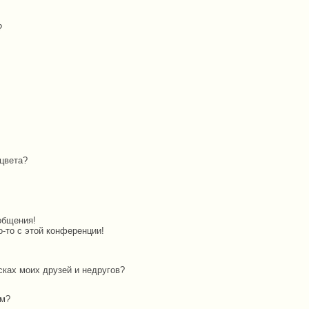
?
цвета?
общения!
о-то с этой конференции!
сках моих друзей и недругов?
ам?