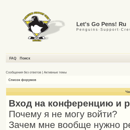
Let's Go Pens! Ru
P e n g u i n s · S u p p o r t · C r e
FAQ
Поиск
Сообщения без ответов
|
Активные темы
Список форумов
Ча
Вход на конференцию и 
Почему я не могу войти?
Зачем мне вообще нужно р