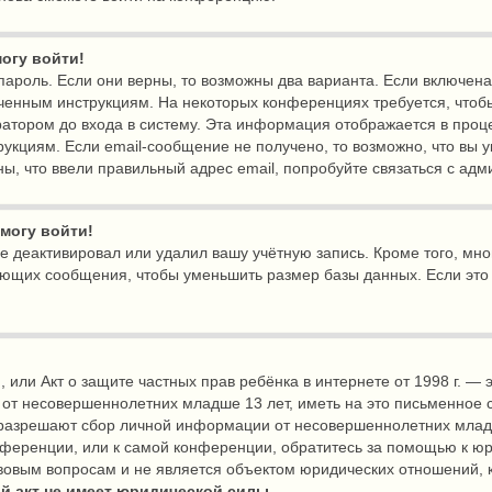
могу войти!
пароль. Если они верны, то возможны два варианта. Если включен
лученным инструкциям. На некоторых конференциях требуется, чтоб
атором до входа в систему. Эта информация отображается в проц
укциям. Если email-сообщение не получено, то возможно, что вы у
ы, что ввели правильный адрес email, попробуйте связаться с ад
 могу войти!
не деактивировал или удалил вашу учётную запись. Кроме того, м
яющих сообщения, чтобы уменьшить размер базы данных. Если это
ct), или Акт о защите частных прав ребёнка в интернете от 1998 г.
 от несовершеннолетних младше 13 лет, иметь на это письменное 
ы разрешают сбор личной информации от несовершеннолетних млад
онференции, или к самой конференции, обратитесь за помощью к юр
вовым вопросам и не является объектом юридических отношений, 
й акт не имеет юридической силы.