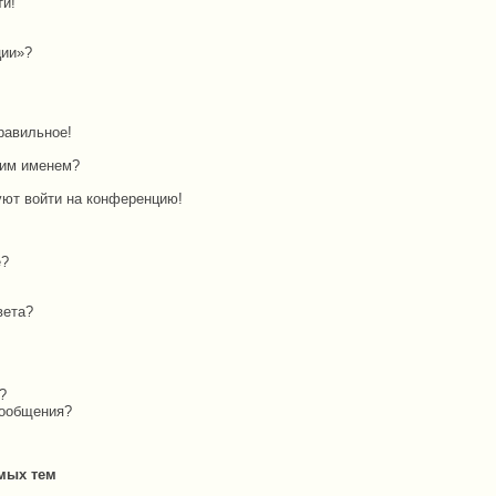
ти!
ции»?
равильное!
оим именем?
буют войти на конференцию!
е?
вета?
?
сообщения?
мых тем