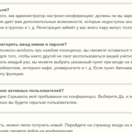
ться?
т того, как администратор настроил конференцию: должны ли вы за
ция даёт вам дополнительные возможности, которые недоступны а
е в группах и т. д. Регистрация займёт у вас всего пару минут, по
овторять ввод имени и пароля?
ически входить при каждом посещении
, вы сможете оставаться
ля того, чтобы никто другой не смог воспользоваться вашей учётн
оль каждый раз, вы можете выбрать указанный пункт при входе на
блиотеке, интернет-кафе, университете и т. д. Если пункт
Автома
 эту функцию.
писке активных пользователей?
пцию
Скрывать моё пребывание на конференции
. Выберите
Да
, и
ьных вы будете скрытым пользователем.
ить, можно легко получить новый. Перейдите на страницу входа н
 снова сможете войти на конференцию.