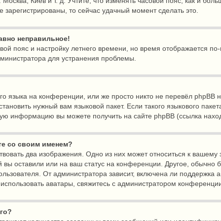
 Москва, Киев и т. д. Учтите, что изменять часовой пояс, как и бол
е зарегистрированы, то сейчас удачный момент сделать это.
равно неправильное!
овой пояс и настройку летнего времени, но время отображается по
дминистратора для устранения проблемы.
о языка на конференции, или же просто никто не перевёл phpBB н
тановить нужный вам языковой пакет. Если такого языкового пакет
ную информацию вы можете получить на сайте phpBB (ссылка наход
те со своим именем?
твовать два изображения. Одно из них может относиться к вашему з
й вы оставили или на ваш статус на конференции. Другое, обычно 
льзователя. От администратора зависит, включена ли поддержка ава
е использовать аватары, свяжитесь с администратором конференци
его?