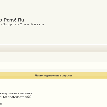
Go Pens! Ru
 · S u p p o r t · C r e w · R u s s i a
Часто задаваемые вопросы
 ввод имени и пароля?
ивных пользователей?
и!