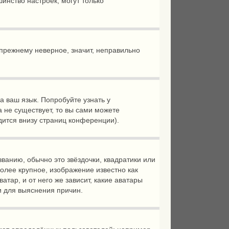
ьшинство настроек, могут только
-прежнему неверное, значит, неправильно
а ваш язык. Попробуйте узнать у
а не существует, то вы сами можете
ится внизу страниц конференции).
ванию, обычно это звёздочки, квадратики или
более крупное, изображение известно как
тар, и от него же зависит, какие аватары
и для выяснения причин.