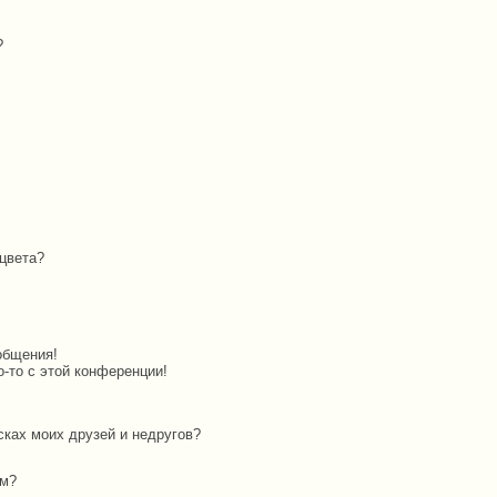
?
цвета?
общения!
о-то с этой конференции!
сках моих друзей и недругов?
ам?