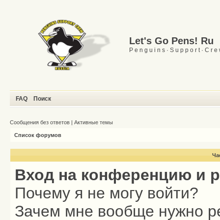
Let's Go Pens! Ru
P e n g u i n s · S u p p o r t · C r e
FAQ
Поиск
Сообщения без ответов
|
Активные темы
Список форумов
Ча
Вход на конференцию и 
Почему я не могу войти?
Зачем мне вообще нужно р