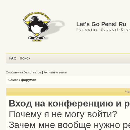
Let's Go Pens! Ru
P e n g u i n s · S u p p o r t · C r e
FAQ
Поиск
Сообщения без ответов
|
Активные темы
Список форумов
Ча
Вход на конференцию и 
Почему я не могу войти?
Зачем мне вообще нужно р