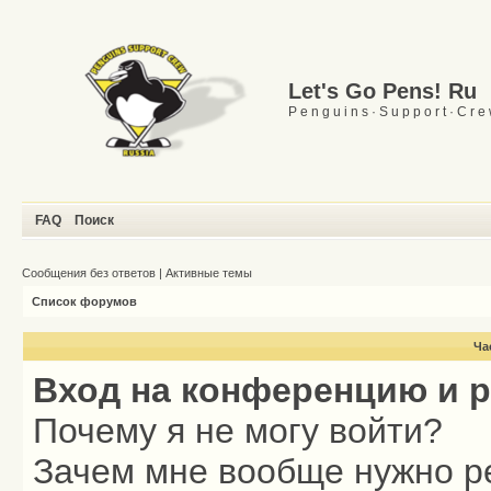
Let's Go Pens! Ru
P e n g u i n s · S u p p o r t · C r e
FAQ
Поиск
Сообщения без ответов
|
Активные темы
Список форумов
Ча
Вход на конференцию и 
Почему я не могу войти?
Зачем мне вообще нужно р