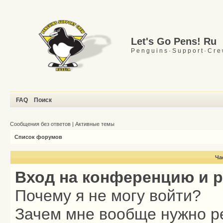
Let's Go Pens! Ru
P e n g u i n s · S u p p o r t · C r e
FAQ
Поиск
Сообщения без ответов
|
Активные темы
Список форумов
Ча
Вход на конференцию и 
Почему я не могу войти?
Зачем мне вообще нужно р