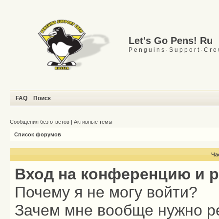
Let's Go Pens! Ru
P e n g u i n s · S u p p o r t · C r e
FAQ
Поиск
Сообщения без ответов
|
Активные темы
Список форумов
Ча
Вход на конференцию и 
Почему я не могу войти?
Зачем мне вообще нужно р