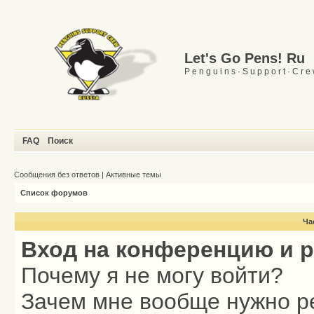
Let's Go Pens! Ru
P e n g u i n s · S u p p o r t · C r e
FAQ
Поиск
Сообщения без ответов
|
Активные темы
Список форумов
Ча
Вход на конференцию и 
Почему я не могу войти?
Зачем мне вообще нужно р